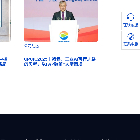
在线客服
联系电话
公司动态
公司动态
问中控
CPCIC2025｜褚健：工业AI可行之路
CPCIC 2025 | 
格局
的思考，以FAP破解“大厨困境”
会成功举办，以全自
工业范式革命