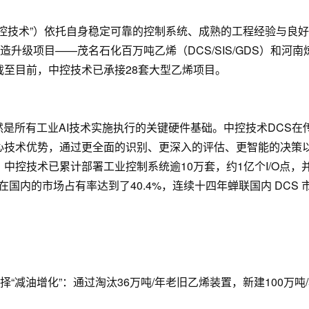
控技术”）依托自身稳定可靠的控制系统、成熟的工程经验与良
造升级项目——茂名石化百万吨乙烯（DCS/SIS/GDS）和河
至目前，中控技术已承接28套大型乙烯项目。
然是所有工业AI技术实施执行的关键硬件基础。中控技术DCS
心技术优势，通过更全面的识别、更深入的评估、更智能的决策
控技术已累计部署工业控制系统逾10万套，约1亿个I/O点，并
S在国内的市场占有率达到了40.4%，连续十四年蝉联国内 DC
择“减油增化”：通过淘汰36万吨/年老旧乙烯装置，新建100万