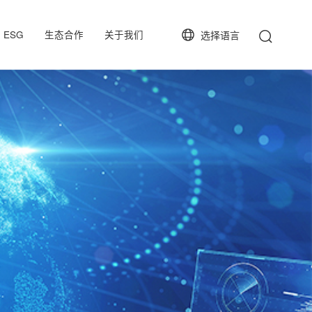
ESG
生态合作
关于我们
选择语言