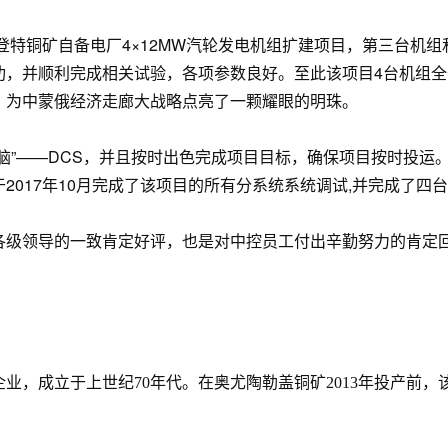
特铜矿自备电厂4×12MW汽轮发电机组扩建项目，第三台机
功，并顺利完成相关试验，各项参数良好。至此该项目4台机组
，为中蒙俄经济走廊大战略点亮了一颗耀眼的明珠。
”——DCS，并且按时出色完成项目目标，确保项目按时投运
2017年10月完成了该项目的所有分系统系统调试,并完成了四
领导的一致肯定好评，也是对中控员工付出辛勤努力的肯定回
业，成立于上世纪70年代。在奥尤陶勒盖铜矿2013年投产前