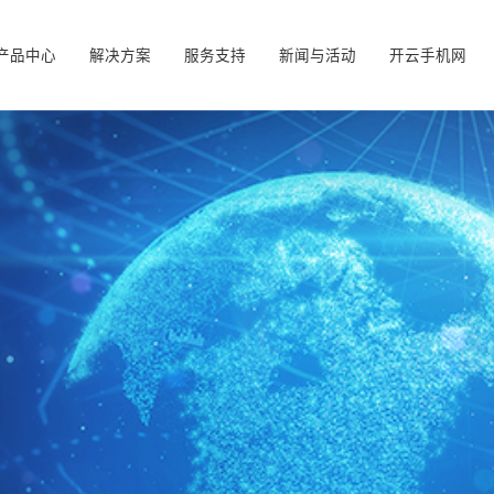
产品中心
解决方案
服务支持
新闻与活动
开云手机网