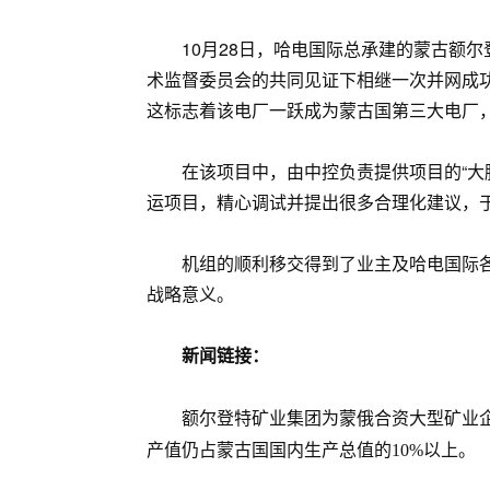
10月28日，哈电国际总承建的蒙古额尔登
术监督委员会的共同见证下相继一次并网成
这标志着该电厂一跃成为蒙古国第三大电厂
在该项目中，由中控负责提供项目的“大脑
运项目，精心调试并提出很多合理化建议，于
机组的顺利移交得到了业主及哈电国际各级
战略意义。
新闻链接：
额尔登特矿业集团为蒙俄合资大型矿业企
产值仍占蒙古国国内生产总值的10%以上。