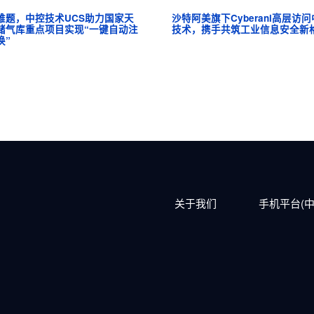
难题，中控技术UCS助力国家天
沙特阿美旗下Cyberani高层访
储气库重点项目实现“一键自动注
技术，携手共筑工业信息安全新
换”
关于我们
手机平台(中