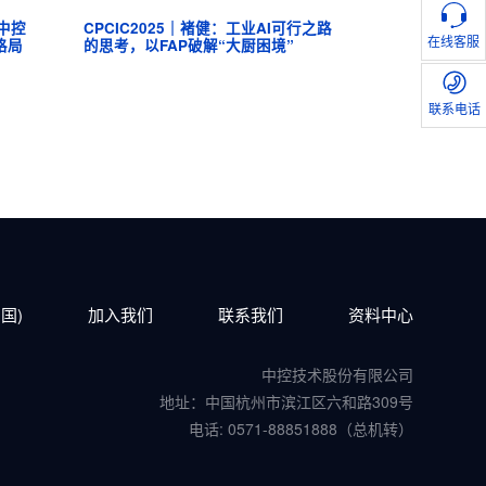
问中控
CPCIC2025｜褚健：工业AI可行之路
CPCIC 2025 | 
在线客服
格局
的思考，以FAP破解“大厨困境”
会成功举办，以全自
工业范式革命
联系电话
国)
加入我们
联系我们
资料中心
中控技术股份有限公司
地址：中国杭州市滨江区六和路309号
电话: 0571-88851888（总机转）