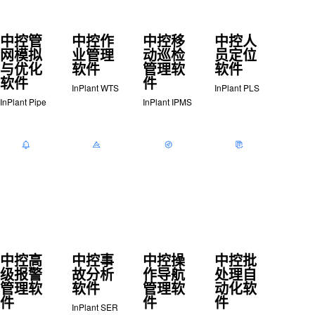
中控管
中控作
中控移
中控人
网模拟
业管理
动巡检
员定位
与优化
软件
管理软
软件
软件
件
InPlant WTS
InPlant PLS
InPlant Pipe
InPlant IPMS
中控高
中控事
中控操
中控批
级报警
故分析
作导航
处理自
管理软
软件
管理软
动化软
件
件
件
InPlant SER