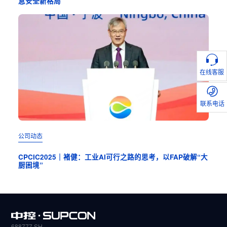
息安全新格局
氯碱
在线客服
联系电话
公司动态
公司
CPCIC2025｜褚健：工业AI可行之路的思考，以FAP破解“大
褚健
厨困境”
又绿”
688777.SH