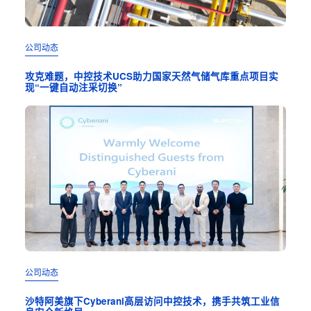
公司动态
公司
攻克难题，中控技术UCS助力国家天然气储气库重点项目实
全自
现“一键自动注采切换”
金海
公司动态
成功
沙特阿美旗下Cyberani高层访问中控技术，携手共筑工业信
“8