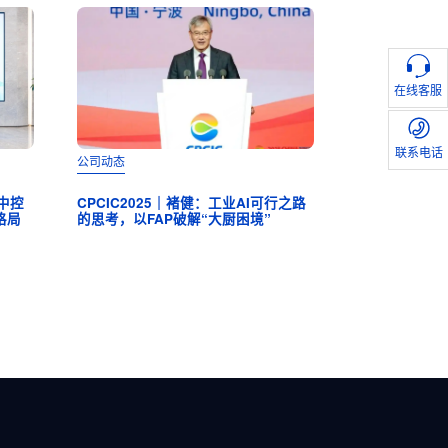
在线客服
联系电话
公司动态
公司动态
问中控
CPCIC2025｜褚健：工业AI可行之路
CPCIC 2025 | 
格局
的思考，以FAP破解“大厨困境”
会成功举办，以全自
工业范式革命