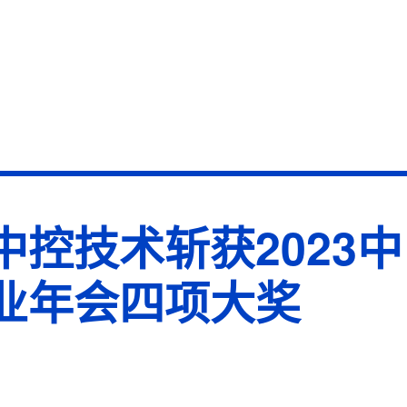
控技术斩获2023中
业年会四项大奖